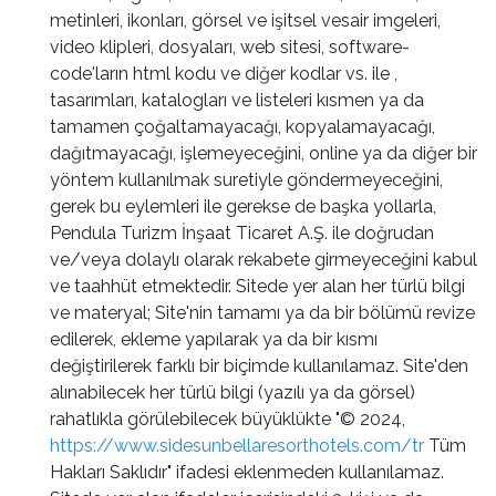
metinleri, ikonları, görsel ve işitsel vesair imgeleri,
video klipleri, dosyaları, web sitesi, software-
code'ların html kodu ve diğer kodlar vs. ile ,
tasarımları, katalogları ve listeleri kısmen ya da
tamamen çoğaltamayacağı, kopyalamayacağı,
dağıtmayacağı, işlemeyeceğini, online ya da diğer bir
yöntem kullanılmak suretiyle göndermeyeceğini,
gerek bu eylemleri ile gerekse de başka yollarla,
Pendula Turizm İnşaat Ticaret A.Ş. ile doğrudan
ve/veya dolaylı olarak rekabete girmeyeceğini kabul
ve taahhüt etmektedir. Sitede yer alan her türlü bilgi
ve materyal; Site'nin tamamı ya da bir bölümü revize
edilerek, ekleme yapılarak ya da bir kısmı
değiştirilerek farklı bir biçimde kullanılamaz. Site'den
alınabilecek her türlü bilgi (yazılı ya da görsel)
rahatlıkla görülebilecek büyüklükte "© 2024,
https://www.sidesunbellaresorthotels.com/tr
Tüm
Hakları Saklıdır" ifadesi eklenmeden kullanılamaz.