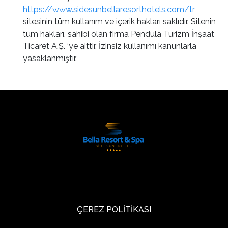
https://www.sidesunbellaresorthotels.com/tr
sitesinin tüm kullanım ve içerik hakları saklıdır. Sitenin
tüm hakları, sahibi olan firma Pendula Turizm İnşaat
Ticaret A.Ş. ‘ye aittir. İzinsiz kullanımı kanunlarla
yasaklanmıştır.
ÇEREZ POLİTİKASI