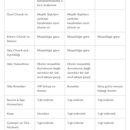
konaklamalarda 2
kez kullanım
Özel Check-in
Misafir İlişkileri
Misafir İlişkileri
yetkilisi
yetkilisi
tarafından özel
tarafından özel
check-in
check-in
Erken Check-in
Müsaitliğe göre
Müsaitliğe göre
Müsaitliğe göre
İmkanı
Geç Check-out
Müsaitliğe göre
Müsaitliğe göre
Ayrıcalığı
Oda Yükseltme
Otelin müsaitlik
Otelin müsaitlik
durumuna bağlı
durumuna bağlı
ücretsiz bir üst
ücretsiz bir üst
sınıf odaya geçiş
sınıf odaya geçiş
Oda İkramları
VIP Setup ve
İkramlar
Giriş günü meyve
ikramı
tabağı ikramı
Sauna & Spa
%20 indirim
%15 indirim
%10 indirim
Hizmetleri
Kasa
Ücretsiz
%50 indirimli
%30 indirimli
Çamaşır ve Ütü
%50 indirim
%30 indirim
%30 indirim
Hizmeti