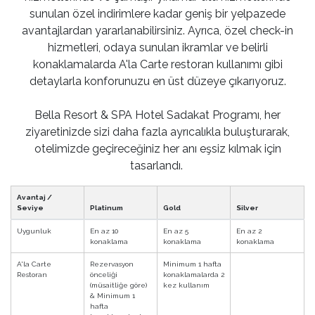
sunulan özel indirimlere kadar geniş bir yelpazede
avantajlardan yararlanabilirsiniz. Ayrıca, özel check-in
hizmetleri, odaya sunulan ikramlar ve belirli
konaklamalarda A'la Carte restoran kullanımı gibi
detaylarla konforunuzu en üst düzeye çıkarıyoruz.
Bella Resort & SPA Hotel Sadakat Programı, her
ziyaretinizde sizi daha fazla ayrıcalıkla buluşturarak,
otelimizde geçireceğiniz her anı eşsiz kılmak için
tasarlandı.
Avantaj /
Seviye
Platinum
Gold
Silver
Uygunluk
En az 10
En az 5
En az 2
konaklama
konaklama
konaklama
A'la Carte
Rezervasyon
Minimum 1 hafta
Restoran
önceliği
konaklamalarda 2
(müsaitliğe göre)
kez kullanım
& Minimum 1
hafta