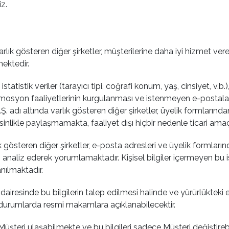
iz.
lık gösteren diğer şirketler, müşterilerine daha iyi hizmet vereb
mektedir.
istatistik veriler (tarayıcı tipi, coğrafi konum, yaş, cinsiyet, 
romosyon faaliyetlerinin kurgulanması ve istenmeyen e-postalar
 adı altında varlık gösteren diğer şirketler, üyelik formlarında
 kesinlikle paylaşmamakta, faaliyet dışı hiçbir nedenle ticari
gösteren diğer şirketler, e-posta adresleri ve üyelik formlarında 
ni analiz ederek yorumlamaktadır. Kişisel bilgiler içermeyen bu is
ılmaktadır.
 dairesinde bu bilgilerin talep edilmesi halinde ve yürürlükte
rumlarda resmi makamlara açıklanabilecektir.
Müşteri ulaşabilmekte ve bu bilgileri sadece Müşteri değiştirebi