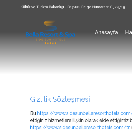
Kültür ve Turizm Bakanlığı - Başvuru Belge Numarası: G_24749
Anasayfa
Ha
Gizlilik Sözleşmesi
Bu
https://www.sidesunbellaresorthotels.com
ettiğiniz hizmetlere ilişkin olarak elde ettiğimiz b
https://www.sidesunbellaresorthotels.com/tr
n