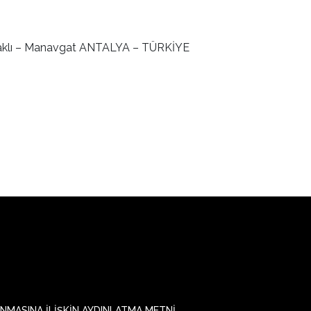
olaklı – Manavgat ANTALYA – TÜRKİYE
UNMASINA İLİŞKİN AYDINLATMA METNİ