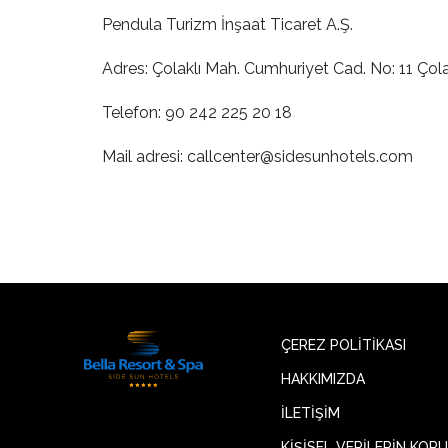
Pendula Turizm İnşaat Ticaret A.Ş.
Adres: Çolaklı Mah. Cumhuriyet Cad. No: 11 Ç
Telefon: 90 242 225 20 18
Mail adresi:
callcenter@sidesunhotels.com
ÇEREZ POLİTİKASI
HAKKIMIZDA
İLETİŞİM
KİŞİSEL VERİLERİN KOR