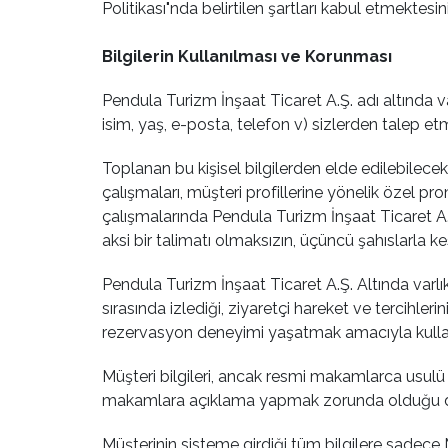
Politikası"nda belirtilen şartları kabul etmektesin
Bilgilerin Kullanılması ve Korunması
Pendula Turizm İnşaat Ticaret A.Ş. adı altında var
isim, yaş, e-posta, telefon v) sizlerden talep et
Toplanan bu kişisel bilgilerden elde edilebilecek 
çalışmaları, müşteri profillerine yönelik özel p
çalışmalarında Pendula Turizm İnşaat Ticaret A.Ş.
aksi bir talimatı olmaksızın, üçüncü şahıslarla
Pendula Turizm İnşaat Ticaret A.Ş. Altında varlık 
sırasında izlediği, ziyaretçi hareket ve tercihleri
rezervasyon deneyimi yaşatmak amacıyla kullan
Müşteri bilgileri, ancak resmi makamlarca usulü
makamlara açıklama yapmak zorunda olduğu du
Müşterinin sisteme girdiği tüm bilgilere sadece 