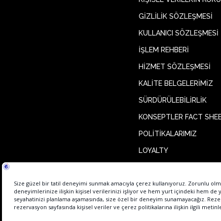
GİZLİLİK SÖZLEŞMESİ
KULLANICI SÖZLEŞMESİ
İŞLEM REHBERİ
HİZMET SÖZLEŞMESİ
KALİTE BELGELERİMİZ
SÜRDÜRÜLEBİLİRLİK
KONSEPTLER FACT SHE
POLİTİKALARIMIZ
LOYALTY
Gezi Rehberi
Etstur Elektronik Ticaret Bilgi Sistemi' ne (ETBİS) kayıt