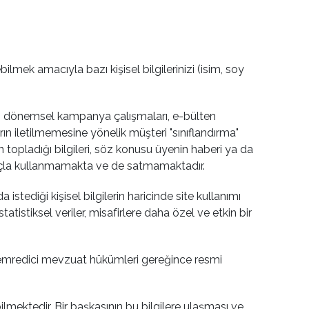
ilmek amacıyla bazı kişisel bilgilerinizi (isim, soy
v.b.), dönemsel kampanya çalışmaları, e-bülten
ın iletilmemesine yönelik müşteri "sınıflandırma"
n topladığı bilgileri, söz konusu üyenin haberi ya da
 amaçla kullanmamakta ve de satmamaktadır.
istediği kişisel bilgilerin haricinde site kullanımı
tatistiksel veriler, misafirlere daha özel ve etkin bir
ki emredici mevzuat hükümleri gereğince resmi
lmektedir. Bir başkasının bu bilgilere ulaşması ve