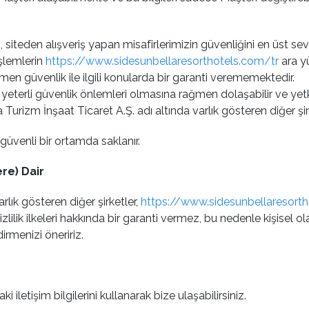
z, siteden alışveriş yapan misafirlerimizin güvenliğini en üst
şlemlerin
https://www.sidesunbellaresorthotels.com/tr
ara y
n güvenlik ile ilgili konularda bir garanti verememektedir.
e yeterli güvenlik önlemleri olmasına rağmen dolaşabilir ve yetkil
rizm İnşaat Ticaret A.Ş. adı altında varlık gösteren diğer şir
güvenli bir ortamda saklanır.
ere) Dair
rlık gösteren diğer şirketler,
https://www.sidesunbellaresorth
izlilik ilkeleri hakkında bir garanti vermez, bu nedenle kişisel o
dirmenizi öneririz.
ki iletişim bilgilerini kullanarak bize ulaşabilirsiniz.