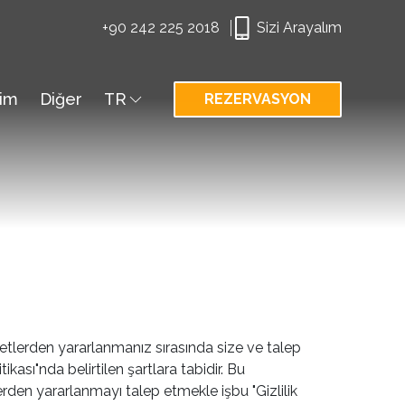
+90 242 225 2018
Sizi Arayalım
şim
Diğer
TR
REZERVASYON
tlerden yararlanmanız sırasında size ve talep
tikası"nda belirtilen şartlara tabidir. Bu
den yararlanmayı talep etmekle işbu "Gizlilik