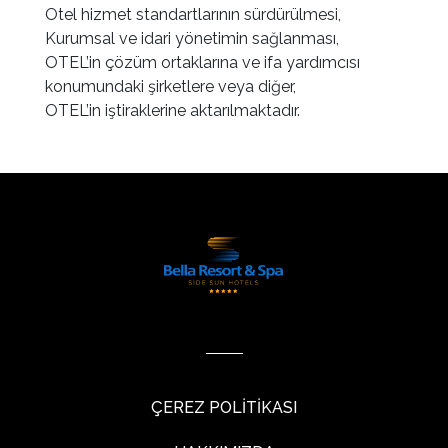
Otel hizmet standartlarının sürdürülmesi,
Kurumsal ve idari yönetimin sağlanması,
OTEL’in çözüm ortaklarına ve ifa yardımcısı
konumundaki şirketlere veya diğer,
OTEL’in iştiraklerine aktarılmaktadır.
ÇEREZ POLİTİKASI