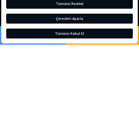
LOYALTY
Gezi Rehberi
REZERVASYON YAP
+90 242 225 2018
Çerez Tercihleri
+90 242 225 2018
infobella@sidesunhotels.com
Etstur Elektronik Ticaret Bilgi Sistemi' ne (ETBİS) kayıtlıdır. Bu tesisin online
rezervasyon alt yapı hizmeti, Hotel Agent tarafından sağlanmaktadır.