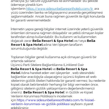
amacıyla 3D Secure uygulaması ile alınmaktadır. Bu şekilde
ödemeye yönelik tüm
işlemlerin
https://www.sidesunbellaresorthotels.com/tr
ara
yüzü üzerinden banka ve bilgisayarınız arasında gerçekleşmesi
sağlanmaktadır. Ancak buna rağmen güvenlik ile ilgili konularda
bir garanti verememektedir.
İnternetin yapısı gereği bilgiler internet üzerinde yeterli güvenlik
önlemleri olmasına rağmen dolaşabilir ve yetkili olmayan kişiler
tarafından alınıp kullanılabilir. Bu kullanım ve kullanımdan
doğacak zarar
Bella Resort & Spa Hotel
ve/veya
Bella
Resort & Spa Hotel
adına Veri İşleyen tarafların
sorumluluğunda değildir.
Toplanan bilgiler genel kullanıma açık olmayan güvenli bir
ortamda saklanır.
Üçüncü Parti Sitelere Bağlantılarına (Linklere) Dair
Bella Resort & Spa Hotel
ve
Bella Resort & Spa
Hotel
Adına hareket eden veri işleyenler , web sitesindeki
bağlantılar aracılığıyla ulaşacağınız üçüncü kişilere ait web
sitelerinin gizlilik ilkeleri hakkında bir garanti vermez, bu nedenle
kişisel olarak belirlenebilir herhangi bir bilgi vermeden önce,
gittiğiniz sitelerin gizlilik yaklaşımlarını değerlendirmenizi
öneririz.
Bella Resort & Spa Hotel
’ in Gizlilik ve Kişisel
Verilerin Korunması Politikası’nı incelemek
için
https://www.sidesunbellaresorthotels.com/tr/kisisel-
verilerin-korunmasi-ve-gizlilik-politikasi
sayfasını ziyaret
edebilirsiniz.