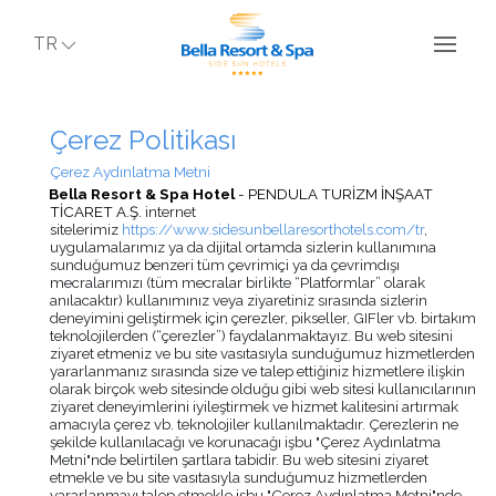
TR
Çerez Politikası
Çerez Aydınlatma Metni
Bella Resort & Spa Hotel
- PENDULA TURİZM İNŞAAT
TİCARET A.Ş.
internet
sitelerimiz
https://www.sidesunbellaresorthotels.com/tr
,
uygulamalarımız ya da dijital ortamda sizlerin kullanımına
sunduğumuz benzeri tüm çevrimiçi ya da çevrimdışı
mecralarımızı (tüm mecralar birlikte “Platformlar” olarak
anılacaktır) kullanımınız veya ziyaretiniz sırasında sizlerin
deneyimini geliştirmek için çerezler, pikseller, GIFler vb. birtakım
teknolojilerden (“çerezler”) faydalanmaktayız. Bu web sitesini
ziyaret etmeniz ve bu site vasıtasıyla sunduğumuz hizmetlerden
yararlanmanız sırasında size ve talep ettiğiniz hizmetlere ilişkin
olarak birçok web sitesinde olduğu gibi web sitesi kullanıcılarının
ziyaret deneyimlerini iyileştirmek ve hizmet kalitesini artırmak
amacıyla çerez vb. teknolojiler kullanılmaktadır. Çerezlerin ne
şekilde kullanılacağı ve korunacağı işbu "Çerez Aydınlatma
Metni"nde belirtilen şartlara tabidir. Bu web sitesini ziyaret
etmekle ve bu site vasıtasıyla sunduğumuz hizmetlerden
yararlanmayı talep etmekle işbu "Çerez Aydınlatma Metni"nde