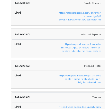
TARAYICI
Google Chrome
ADI
LINKI
https://support.google.com/chrome/
answer/95647?
co=GENIE.Platform%3DDesktop&hl=tr
Internet Explorer
https://support.microsoft.com/tr-
tr/help/17442/windows-internet-
explorer-delete-manage-cookies
Mozilla Firefox
https://support.mozilla.org/tr/kb/ce
rezleri-silme-web-sitelerinin-
bilgilerini-kaldirma
Yandex
https://yandex.com.tr/support/brow