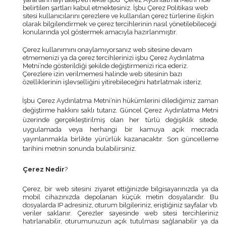
belirtilen şartları kabul etmektesiniz. İşbu Çerez Politikası web
sitesi kullanıcılarını çerezlere ve kullanılan çerez türlerine ilişkin
olarak bilgilendirmek ve çerez tercihlerinin nasıl yönetilebileceği
konularında yol göstermek amacıyla hazırlanmıştır.
Çerez kullanımını onaylamıyorsanız web sitesine devam
etmemenizi ya da çerez tercihlerinizi işbu Çerez Aydınlatma
Metni’nde gösterildiği şekilde değiştirmenizi rica ederiz.
Çerezlere izin verilmemesi halinde web sitesinin bazı
özelliklerinin işlevselliğini yitirebileceğini hatırlatmak isteriz.
İşbu Çerez Aydınlatma Metni’nin hükümlerini dilediğimiz zaman
değiştirme hakkını saklı tutarız. Güncel Çerez Aydınlatma Metni
üzerinde gerçekleştirilmiş olan her türlü değişiklik sitede,
uygulamada veya herhangi bir kamuya açık mecrada
yayınlanmakla birlikte yürürlük kazanacaktır. Son güncelleme
tarihini metnin sonunda bulabilirsiniz.
Çerez Nedir
?
Çerez, bir web sitesini ziyaret ettiğinizde bilgisayarınızda ya da
mobil cihazınızda depolanan küçük metin dosyalarıdır. Bu
dosyalarda IP adresiniz, oturum bilgileriniz, eriştiğiniz sayfalar vb.
veriler saklanır. Çerezler sayesinde web sitesi tercihleriniz
hatırlanabilir, oturumunuzun açık tutulması sağlanabilir ya da