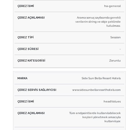
ha-general
Arama sonuç sayfasında gerekli
verilerin string ve obje şeklinde
tutulması.
Session
-
Zorunlu
Side Sun Bella Resort Hotels
www.sidesunbellaresorthotels.com
headValues
Tüm endpointlerde kullanılabilecek
keyleri yönetmek amacıyla
kullanılıyor.