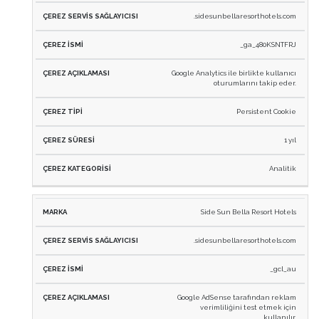
.sidesunbellaresorthotels.com
_ga_480KSNTFRJ
Google Analytics ile birlikte kullanıcı
oturumlarını takip eder.
Persistent Cookie
1 yıl
Analitik
Side Sun Bella Resort Hotels
.sidesunbellaresorthotels.com
_gcl_au
Google AdSense tarafından reklam
verimliliğini test etmek için
kullanılır.