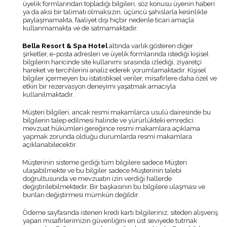
üyelik formlarından topladığı bilgileri, söz konusu üyenin haberi
ya da aksi bir talimatı olmaksızın, üçüncü şahıslarla kesinlikle
paylaşmamakta, faaliyet dışı hiçbir nedenle ticari amaçla
kullanmamakta ve de satmamaktadır.
Bella Resort & Spa Hotel
altında varlık gösteren diğer
şirketler, e-posta adresleri ve üyelik formlarında istediği kişisel
bilgilerin haricinde site kullanımı sırasında izlediği, ziyaretçi
hareket ve tercihlerini analiz ederek yorumlamaktadır. Kişisel
bilgiler içermeyen bu istatistiksel veriler, misafirlere daha özel ve
etkin bir rezervasyon deneyimi yaşatmak amacıyla
kullanılmaktadır.
Müşteri bilgileri, ancak resmi makamlarca usulü dairesinde bu
bilgilerin talep edilmesi halinde ve yürürlükteki emredici
mevzuat hükümleri gereğince resmi makamlara açıklama
yapmak zorunda olduğu durumlarda resmi makamlara
açıklanabilecektir.
Müşterinin sisteme girdiği tüm bilgilere sadece Müşteri
ulaşabilmekte ve bu bilgiler sadece Müşterinin talebi
doğrultusunda ve mevzuatın izin verdiği hallerde
değiştirilebilmektedir. Bir başkasının bu bilgilere ulaşması ve
bunları değiştirmesi mümkün değildir.
Ödeme sayfasında istenen kredi kartı bilgileriniz, siteden alışveriş
yapan misafirlerimizin güvenliğini en üst seviyede tutmak