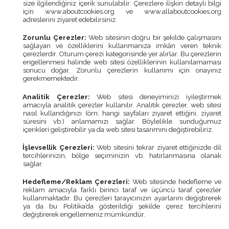
size ilgilendiğiniz içerik sunulabilir. Çerezlere ilişkin detaylı bilgi
için www.aboutcookies.org ve www.allaboutcookies.org
adreslerini ziyaret edebilirsiniz.
Zorunlu Çerezler:
Web sitesinin doğru bir şekilde çalışmasını
sağlayan ve özelliklerini kullanmanıza imkân veren teknik
çerezlerdir. Oturum çerezi kategorisinde yer alırlar. Bu çerezlerin
engellenmesi halinde web sitesi özelliklerinin kullanılamaması
sonucu doğar. Zorunlu çerezlerin kullanımı için onayınız
gerekmemektedir.
Analitik Çerezler:
Web sitesi deneyiminizi iyileştirmek
amacıyla analitik çerezler kullanılır. Analitik çerezler, web sitesi
nasıl kullandığınızı (örn; hangi sayfaları ziyaret ettiğini, ziyaret
süresini vb.) anlamamızı sağlar. Böylelikle sunduğumuz
içerikleri geliştirebilir ya da web sitesi tasarımını değiştirebiliriz.
İşlevsellik Çerezleri:
Web sitesini tekrar ziyaret ettiğinizde dil
tercihlerinizin, bölge seçiminizin vb. hatırlanmasına olanak
sağlar.
Hedefleme/Reklam Çerezleri:
Web sitesinde hedefleme ve
reklam amacıyla farklı birinci taraf ve üçüncü taraf çerezler
kullanmaktadır. Bu çerezleri tarayıcınızın ayarlarını değiştirerek
ya da bu Politika’da gösterildiği şekilde çerez tercihlerini
değiştirerek engellemeniz mümkündür.