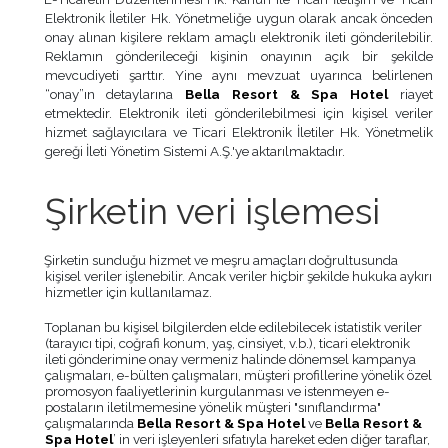
Elektronik İletiler Hk. Yönetmeliğe uygun olarak ancak önceden
onay alınan kişilere reklam amaçlı elektronik ileti gönderilebilir.
Reklamın gönderileceği kişinin onayının açık bir şekilde
mevcudiyeti şarttır. Yine aynı mevzuat uyarınca belirlenen
“onay”ın detaylarına
Bella Resort & Spa Hotel
riayet
etmektedir. Elektronik ileti gönderilebilmesi için kişisel veriler
hizmet sağlayıcılara ve Ticari Elektronik İletiler Hk. Yönetmelik
gereği İleti Yönetim Sistemi A.Ş.'ye aktarılmaktadır.
Şirketin veri işlemesi
Şirketin sunduğu hizmet ve meşru amaçları doğrultusunda
kişisel veriler işlenebilir. Ancak veriler hiçbir şekilde hukuka aykırı
hizmetler için kullanılamaz.
Toplanan bu kişisel bilgilerden elde edilebilecek istatistik veriler
(tarayıcı tipi, coğrafi konum, yaş, cinsiyet, v.b.), ticari elektronik
ileti gönderimine onay vermeniz halinde dönemsel kampanya
çalışmaları, e-bülten çalışmaları, müşteri profillerine yönelik özel
promosyon faaliyetlerinin kurgulanması ve istenmeyen e-
postaların iletilmemesine yönelik müşteri "sınıflandırma"
çalışmalarında
Bella Resort & Spa Hotel
ve
Bella Resort &
Spa Hotel
’ in veri işleyenleri sıfatıyla hareket eden diğer taraflar,