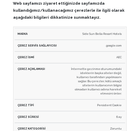
Web sayfamızı ziyaret ettiğinizde sayfamızda
kullandığımız/kullanacağımız çerezlerle ile ilgili olarak
aşağıdaki bilgileri dikkatinize sunmaktayız.
ÇEREZ
Side Sun Bella Resort Hotels
SERVIS
ÇEREZ
ÇERE
.google.com
MARKA
SAĞLAYICISI
İSMI
AÇIKLA
AEC
İnternette gezinme oturumundaki
isteklerin başka siteler değil,
kullanıcı tarafından yapılmasını
sağlar. Bu çerezler, kötü amaçlı
sitelerin kullanıcının bilgisi
olmadan kullanıcı adına hareket
etmesini önler.
Persistent Cookie
6 ay
Zorunlu