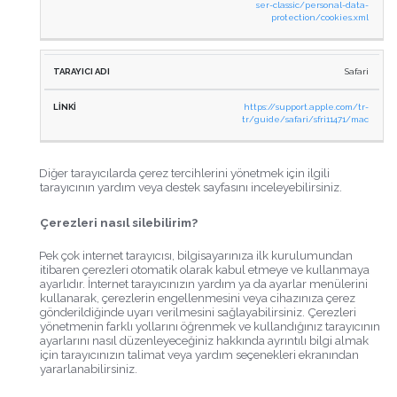
ser-classic/personal-data-
protection/cookies.xml
Safari
https://support.apple.com/tr-
tr/guide/safari/sfri11471/mac
Diğer tarayıcılarda çerez tercihlerini yönetmek için ilgili
tarayıcının yardım veya destek sayfasını inceleyebilirsiniz.
Çerezleri nasıl silebilirim?
Pek çok internet tarayıcısı, bilgisayarınıza ilk kurulumundan
itibaren çerezleri otomatik olarak kabul etmeye ve kullanmaya
ayarlıdır. İnternet tarayıcınızın yardım ya da ayarlar menülerini
kullanarak, çerezlerin engellenmesini veya cihazınıza çerez
gönderildiğinde uyarı verilmesini sağlayabilirsiniz. Çerezleri
yönetmenin farklı yollarını öğrenmek ve kullandığınız tarayıcının
ayarlarını nasıl düzenleyeceğiniz hakkında ayrıntılı bilgi almak
için tarayıcınızın talimat veya yardım seçenekleri ekranından
yararlanabilirsiniz.