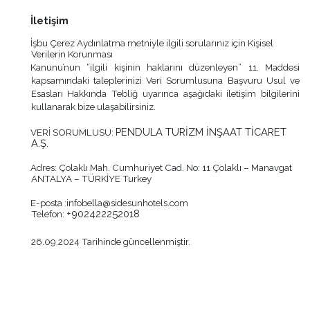
İletişim
İşbu Çerez Aydınlatma metniyle ilgili sorularınız için Kişisel
Verilerin Korunması
Kanunu’nun “ilgili kişinin haklarını düzenleyen” 11. Maddesi
kapsamındaki taleplerinizi Veri Sorumlusuna Başvuru Usul ve
Esasları Hakkında Tebliğ uyarınca aşağıdaki iletişim bilgilerini
kullanarak bize ulaşabilirsiniz.
PENDULA TURİZM İNŞAAT TİCARET
VERİ SORUMLUSU:
A.Ş.
Adres: Çolaklı Mah. Cumhuriyet Cad. No: 11 Çolaklı – Manavgat
ANTALYA – TÜRKİYE Turkey
E-posta :
infobella@sidesunhotels.com
+902422252018
Telefon:
26.09.2024 Tarihinde güncellenmiştir.