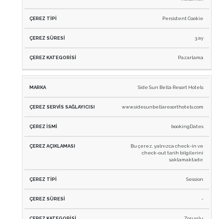
Persistent Cookie
3 ay
Pazarlama
Side Sun Bella Resort Hotels
www.sidesunbellaresorthotels.com
bookingDates
Bu çerez, yalnızca check-in ve
check-out tarih bilgilerini
saklamaktadır.
Session
-
Zorunlu