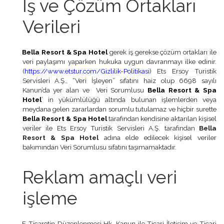
İş ve Çözüm Ortakları
Verileri
Bella Resort & Spa Hotel
gerek iş gerekse çözüm ortakları ile
veri paylaşımı yaparken hukuka uygun davranmayı ilke edinir.
(
https://www.etstur.com/Gizlilik-Politikasi
)
Ets Ersoy Turistik
Servisleri A.Ş., “Veri İşleyen” sıfatını haiz olup 6698 sayılı
Kanun’da yer alan ve Veri Sorumlusu
Bella Resort & Spa
Hotel
’ in yükümlülüğü altında bulunan işlemlerden veya
meydana gelen zararlardan sorumlu tutulamaz ve hiçbir surette
Bella Resort & Spa Hotel
tarafından kendisine aktarılan kişisel
veriler ile Ets Ersoy Turistik Servisleri A.Ş. tarafından
Bella
Resort & Spa Hotel
adına elde edilecek kişisel veriler
bakımından Veri Sorumlusu sıfatını taşımamaktadır.
Reklam amaçlı veri
işleme
E-Ticaretin Düzenlenmesi Hk. Kanun ile Ticari İletişim ve Ticari