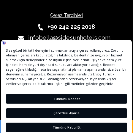
Çerez Tercihleri
+90 242 225 2018
infobella@sidesunhotels.com
Etstur Elektronik Ticaret Bilgi Sistemi' ne (ETBİS) kayıtlıdır. Bu tesisin online
rezervasyon alt yapı hizmeti, Hotel Agent tarafından sağlanmaktadır.
REZERVASYON YAP