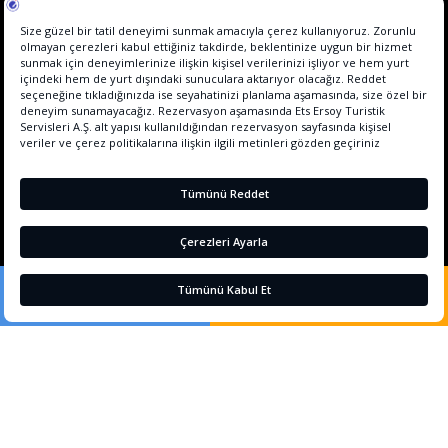
HİZMET SÖZLEŞMESİ
KALİTE BELGELERİMİZ
SÜRDÜRÜLEBİLİRLİK
KONSEPTLER FACT SHEET
POLİTİKALARIMIZ
LOYALTY
REZERVASYON YAP
Gezi Rehberi
+90 242 225 2018
Çerez Tercihleri
+90 242 225 2018