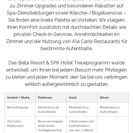
zu Zimmer-Upgrades und besonderen Rabatten auf
Spa-Dienstleistungen sowie Wäsche-/Bügelservices –
Sie finden eine breite Palette an Vorteilen. Wir steigern
Ihren Komfort zusätzlich mit durchdachten Details wie
privaten Check-in-Services, Annehmlichkeiten im
Zimmer und der Nutzung von A'la Carte Restaurants für
bestimmte Aufenthalte.
Das Bella Resort & SPA Hotel Treueprogramm wurde
entwickelt, um Ihnen bei jedem Besuch mehr Privilegien
zu bieten und jeden Moment, den Sie bei uns verbringen,
wirklich außergewöhnlich zu gestalten.
Vorteil / Stufe
Platinum
Gold
Silver
Berechtigung
Mindestens 10
Mindestens 5
Mindestens 2
Aufenthalte
Aufenthalte
Aufenthalte
A’la Carte
Reservierungspri
2 Nutzungen bei
Restaurant
orität (nach
Aufenthalten
Verfügbarkeit) &
von min. 1 Woche