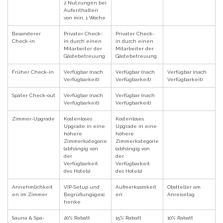
2 Nutzungen bei
Aufenthalten
von min. 1 Woche
Besonderer
Privater Check-
Privater Check-
Check-in
in durch einen
in durch einen
Mitarbeiter der
Mitarbeiter der
Gästebetreuung
Gästebetreuung
Früher Check-in
Verfügbar (nach
Verfügbar (nach
Verfügbar (nach
Verfügbarkeit)
Verfügbarkeit)
Verfügbarkeit)
Später Check-out
Verfügbar (nach
Verfügbar (nach
Verfügbarkeit)
Verfügbarkeit)
Zimmer-Upgrade
Kostenloses
Kostenloses
Upgrade in eine
Upgrade in eine
höhere
höhere
Zimmerkategorie
Zimmerkategorie
(abhängig von
(abhängig von
der
der
Verfügbarkeit
Verfügbarkeit
des Hotels)
des Hotels)
Annehmlichkeit
VIP-Setup und
Aufmerksamkeit
Obstteller am
en im Zimmer
Begrüßungsgesc
en
Anreisetag
henke
Sauna & Spa-
20% Rabatt
15% Rabatt
10% Rabatt