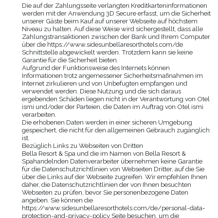
Die auf der Zahlungsseite verlangten Kreditkarteninformationen
werden mit der Anwendung 3D Secure erfasst, um die Sicherheit
unserer Gäste beim Kauf auf unserer Webseite auf höchstem
Niveau zu halten. Auf diese Weise wird sichergestellt, dass alle
Zahlungstransaktionen zwischen der Bank und Ihrem Computer
über die
https://www.sidesunbellaresorthotels.com/de
Schnittstelle abgewickelt werden. Trotzdem kann sie keine
Garantie für die Sicherheit bieten.
Aufgrund der Funktionsweise des Internets können
Informationen trotz angemessener Sicherheitsmaßnahmen im
Internet zirkulieren und von Unbefugten empfangen und
verwendet werden. Diese Nutzung und die sich daraus
ergebenden Schäden liegen nicht in der Verantwortung von Otel
ismi und/oder der Parteien, die Daten im Auftrag von Otel ismi
verarbeiten.
Die erhobenen Daten werden in einer sicheren Umgebung
gespeichert, die nicht für den allgemeinen Gebrauch zugänglich
ist.
Bezüglich Links zu Webseiten von Dritten
Bella Resort & Spa
und die im Namen von
Bella Resort &
Spa
handelnden Datenverarbeiter übernehmen keine Garantie
für die Datenschutzrichtlinien von Webseiten Dritter, auf die Sie
über die Links auf der Webseite zugreifen. Wir empfehlen Ihnen
daher, die Datenschutzrichtlinien der von Ihnen besuchten
Webseiten zu prüfen, bevor Sie personenbezogene Daten
angeben. Sie können die
https://www.sidesunbellaresorthotels.com/de/personal-data-
protection-and-privacy-policy
Seite besuchen, um die