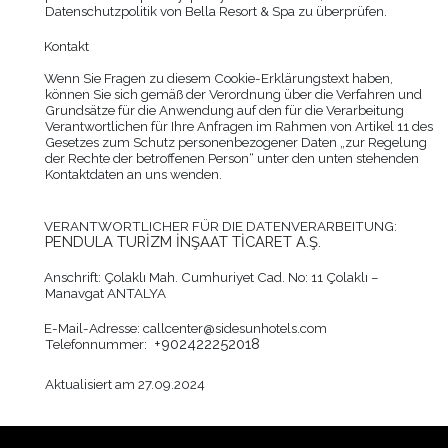
Datenschutzpolitik von
Bella Resort & Spa
zu überprüfen.
Kontakt
Wenn Sie Fragen zu diesem Cookie-Erklärungstext haben,
können Sie sich gemäß der Verordnung über die Verfahren und
Grundsätze für die Anwendung auf den für die Verarbeitung
Verantwortlichen für Ihre Anfragen im Rahmen von Artikel 11 des
Gesetzes zum Schutz personenbezogener Daten „zur Regelung
der Rechte der betroffenen Person“ unter den unten stehenden
Kontaktdaten an uns wenden.
VERANTWORTLICHER FÜR DIE DATENVERARBEITUNG:
PENDULA TURİZM İNŞAAT TİCARET A.Ş.
Anschrift: Çolaklı Mah. Cumhuriyet Cad. No: 11 Çolaklı –
Manavgat ANTALYA
E-Mail-Adresse:
callcenter@sidesunhotels.com
+902422252018
Telefonnummer:
Aktualisiert am 27.09.2024