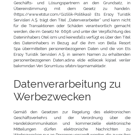
Geschäfts- und Lösungspartnern an den Grundsatz, in
Übereinstimmung mit dem Gesetz zu handeln.
(https://www.etstur.com/Gizlilik-Politikasi) Ets Ersoy Turistik
Servisleri A.Ş. trägt den Titel „Datenverarbeiter“ und kann nicht
für die Transaktionen oder Schäden verantwortlich gemacht
werden, die im Gesetz Nr. 6698 und unter der Verpflichtung des
Dateninhabers Otel ismi und keinesfalls verfügt es über den Titel
des Dateninhabers in Bezug auf die ihm von Bella Resort
Spa übermittelten personenbezogenen Daten und die von Ets
Ersoy Turistik Servisleri A.Ş. in seinem Namen zu erhaltenden
personenbezogenen Daten.
adına elde edilecek kişisel veriler
bakımından Veri Sorumlusu sıfatını taşımamaktadır.
Datenverarbeitung zu
Werbezwecken
Gemäß den Gesetzen zur Regelung des elektronischen
Geschäftsverkehrs und der Verordnung über die
Handelskommunikation und kommerzielle elektronische
Mitteilungen dürfen elektronische Nachrichten zu
Werbezwecken nur an Personen versandt werden, die zuvor ihre