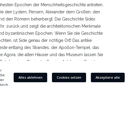
frühesten Epochen der Menschheitsgeschichte antreten,
 wie den Lydern, Persern, Alexander dem Großen, den
und den Römern beherbergt. Die Geschichte Sides
. Chr. zurück und zeigt die architektonischen Merkmale
und byzantinischen Epochen. Wenn Sie die Geschichte
ten, ist Side genau der richtige Ort! Das antike
reste entlang des Strandes, der Apollon-Tempel, das
 die Agora, die alten Häuser und das Museum lassen Sie
Detail spüren. Die in der Provinz Antalya, im Bezirk
 bietet mit ihrem Meer voller historischer Überreste
ine perfekte Verbindung aus Geschichte und Natur.
er einzigartigsten Sonnenuntergänge der Welt
n-Tempel untergehende Mittelmeersonne bietet
 ein visuelles Spektakel. Entfernung zum Bella Resort