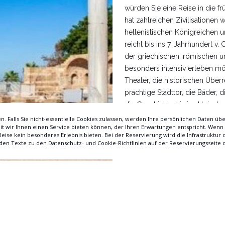
würden Sie eine Reise in die 
hat zahlreichen Zivilisationen
hellenistischen Königreichen 
reicht bis ins 7. Jahrhundert v
der griechischen, römischen 
besonders intensiv erleben möch
Theater, die historischen Über
prachtige Stadttor, die Bäder,
die Geschichte bis ins kleinste 
Manavgat gelegene antike Stadt
und ihren goldenen Stränden e
Zudem werden Sie hier einen d
erleben. Die über dem Apollo
besonders Fotografieliebhabern
& SPA Hotel: 11 km.