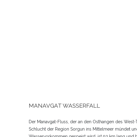
MANAVGAT WASSERFALL
Der Manavgat-Fluss, der an den Osthangen des West-Ta
Schlucht der Region Sorgun ins Mittelmeer mündet un
Wasservorkommen gespeist wird, ist 93 km lang und b