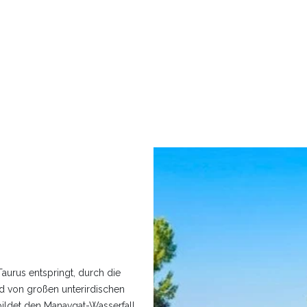
urus entspringt, durch die
d von großen unterirdischen
ildet den Manavgat-Wasserfall,