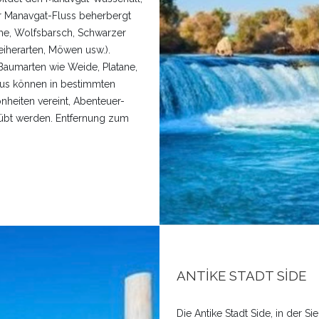
er Manavgat-Fluss beherbergt
che, Wolfsbarsch, Schwarzer
eiherarten, Möwen usw.).
 Baumarten wie Weide, Platane,
us können in bestimmten
önheiten vereint, Abenteuer-
eübt werden. Entfernung zum
ANTİKE STADT SİDE
Die Antike Stadt Side, in der S