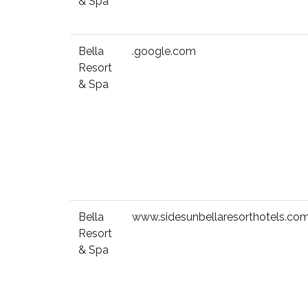
& Spa
Bella
.google.com
Resort
& Spa
Bella
www.sidesunbellaresorthotels.co
Resort
& Spa