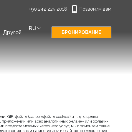
+90 242 225 2018
Позвоним вам
RU
Другой
БРОНИРОВАНИЕ
и, GIF-файлы (далее «файлы cookie») и т. д., с целью
), приложений или всех аналогичных онлайн- или офлайн-
ии предоставляемых через него услуг, мы применяем такие
служивания, как и на многих других сайтах, предлагающих