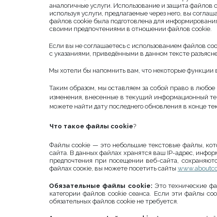
аналогичные услуги. Использование и защита файлов 
используя услуги, предлагаемые через него, вы согл
файлов cookie была подготовлена ​​для информирования
своими предпочтениями в отношении файлов cookie.
Если вы не соглашаетесь с использованием файлов co
с указаниями, приведёнными в данном тексте разъясне
Мы хотели бы напомнить вам, что некоторые функции в
Таким образом, мы оставляем за собой право в любо
изменения, внесенные в текущий информационный текс
можете найти дату последнего обновления в конце тек
Что такое файлы cookie
?
Файлы cookie — это небольшие текстовые файлы, ко
сайта. В данных файлах хранятся ваш IP-адрес, инфор
предпочтения при посещении веб-сайта, сохраняют
файлах соокіе, вы можете посетить сайты
www.aboutco
Обязательные файлы cookie:
Это технические фа
категории файлов cookie сеанса. Если эти файлы co
обязательных файлов cookie не требуется.