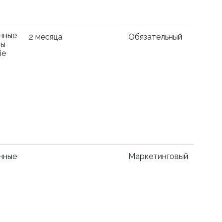
нные
2 месяца
Обязательный
лы
ie
нные
Маркетинговый