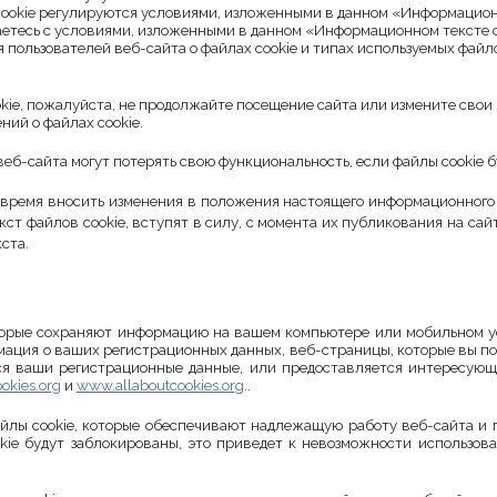
cookie регулируются условиями, изложенными в данном «Информационн
ашаетесь с условиями, изложенными в данном «Информационном тексте 
 пользователей веб-сайта о файлах cookie и типах используемых файлов
okie, пожалуйста, не продолжайте посещение сайта или измените свои
ний о файлах cookie.
еб-сайта могут потерять свою функциональность, если файлы cookie 
е время вносить изменения в положения настоящего информационного 
т файлов cookie, вступят в силу, с момента их публикования на са
ста.
торые сохраняют информацию на вашем компьютере или мобильном у
мация о ваших регистрационных данных, веб-страницы, которые вы пос
ся ваши регистрационные данные, или предоставляется интересующ
okies.org
и
www.allaboutcookies.org
.
.
йлы cookie, которые обеспечивают надлежащую работу веб-сайта и п
okie будут заблокированы, это приведет к невозможности использов