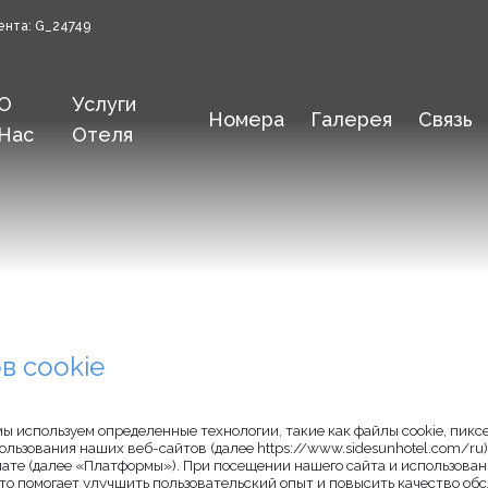
ента: G_24749
О
Услуги
Номера
Галерея
Связь
Нас
Отеля
в cookie
мы используем определенные технологии, такие как файлы cookie, пиксел
ользования наших веб-сайтов (далее
https://www.sidesunhotel.com/ru
ате (далее «Платформы»). При посещении нашего сайта и использован
Это помогает улучшить пользовательский опыт и повысить качество об