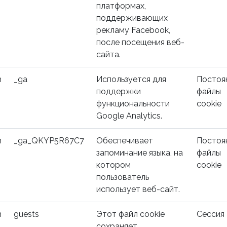
платформах,
поддерживающих
рекламу Facebook,
после посещения веб-
сайта.
m
_ga
Используется для
Постоя
поддержки
файлы
функциональности
cookie
Google Analytics.
m
_ga_QKYP5R67C7
Обеспечивает
Постоя
запоминание языка, на
файлы
котором
cookie
пользователь
использует веб-сайт.
m
guests
Этот файл cookie
Сессия
сохраняет