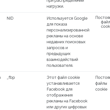
при распределении
нагрузки.
Постоя
NID
Используется Google
фай
для показа
cook
персонализированной
рекламы на основе
недавних поисковых
запросов и
предыдущих
взаимодействий
пользователя.
m
_fbp
Этот файл cookie
Постоя
устанавливается
файлы
Facebook для
cookie
отображения
рекламы на Facebook
или других цифровых